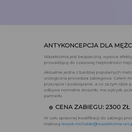
ANTYKONCEPCJA DLA MĘŻ
Wazektomia jest bezpieczną, wysoce efekt
prowadzącą do czasowej niepłodności męż
Aktualnie jedna z bardziej popularnych met
urologiczna procedura zabiegowa. Celem me
przecięcie i podwiązanie, a co za tym idzi
odbywa normalne stosunki, ma wytrysk, prze
partnerki.
CENA ZABIEGU: 2300 ZŁ
W celu sprawnej kwalifikacji do zabiegu pro
mailową
leszek.michalski@wazektomia-uro.