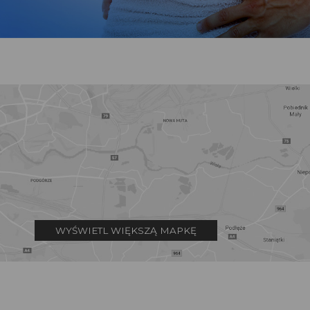
WYŚWIETL WIĘKSZĄ MAPKĘ