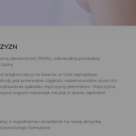
CZYZN
ywną (skuteczność 99,9%), odwracalną procedurą
czyzny.
od antykoncepcji na świecie, w USA najczęstsza
tody jest przerwanie ciągłości nasieniowodów przez ich
e pozbawienie ejakulatu mężczyzny plemników. Mężczyzna
żywa orgazm natomiast nie jest w stanie zapłodnić
simy o wypełnienie i przesłanie na naszą skrzynkę
pl
poniższego formularza: