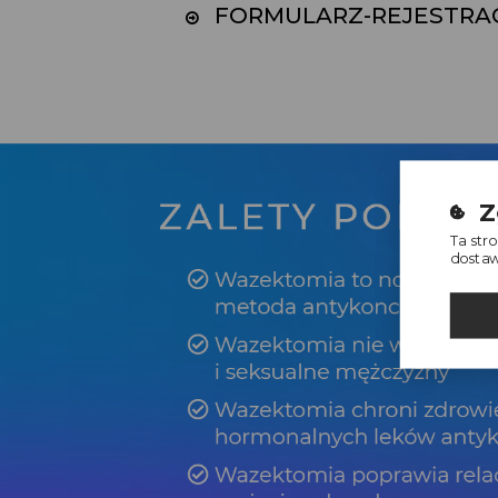
FORMULARZ-REJESTRA
Z
Ta str
dostawc